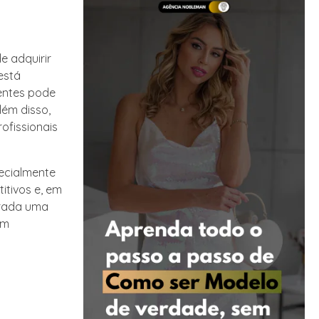
e adquirir
está
ientes pode
lém disso,
ofissionais
pecialmente
itivos e, em
orada uma
em