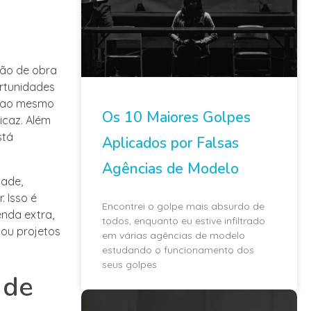
ão de obra
ortunidades
e, ao mesmo
Os 10 Maiores Golpes
caz. Além
stá
Aplicados por Falsas
Agências de Modelo
dade,
 Isso é
Encontrei o golpe mais absurdo de
nda extra,
todos, enquanto eu estive infiltrado
 ou projetos
em várias agências de modelo
estudando o funcionamento dos
seus golpes
 de