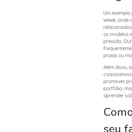
Um exemplo 
Week, onde a
relacionados
os modelos 
pressão. Out
frequentemen
praias ou m
Além disso,
corporativos
promover pro
portfólio, m
aprender sob
Como 
seu f