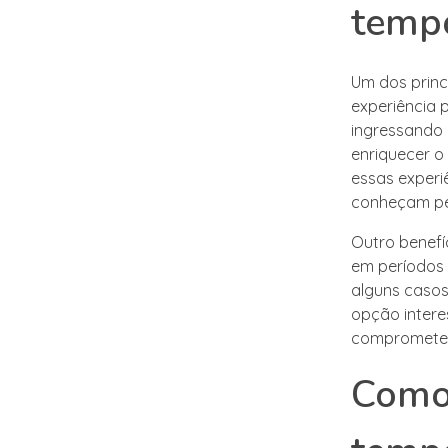
temp
Um dos princ
experiência 
ingressando 
enriquecer o
essas experi
conheçam pes
Outro benefí
em períodos 
alguns casos
opção inter
comprometer 
Como