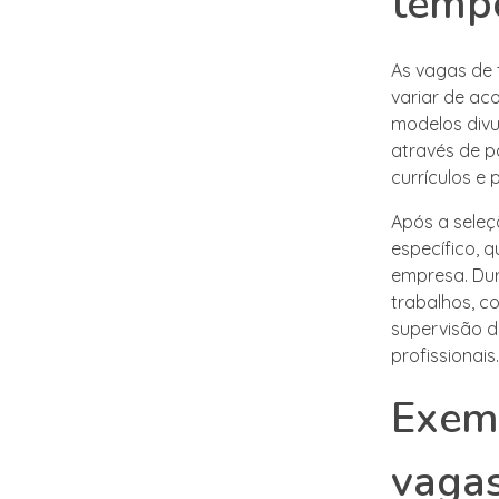
temp
As vagas de
variar de ac
modelos divu
através de p
currículos e 
Após a seleç
específico, 
empresa. Du
trabalhos, c
supervisão d
profissionais.
Exemp
vaga