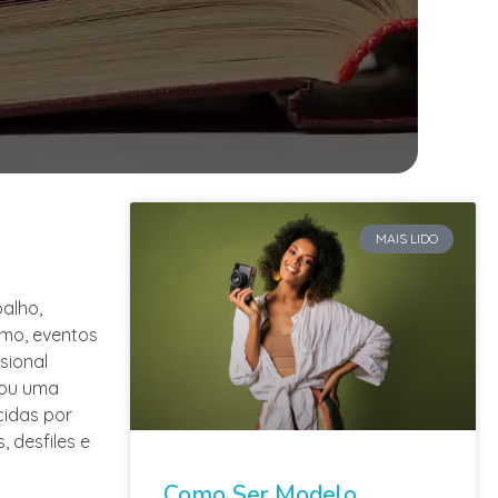
MAIS LIDO
alho,
mo, eventos
sional
 ou uma
cidas por
 desfiles e
Como Ser Modelo