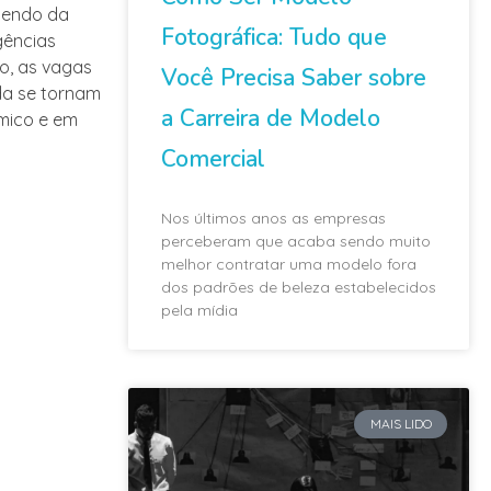
dendo da
Fotográfica: Tudo que
gências
o, as vagas
Você Precisa Saber sobre
da se tornam
a Carreira de Modelo
mico e em
Comercial
Nos últimos anos as empresas
perceberam que acaba sendo muito
melhor contratar uma modelo fora
dos padrões de beleza estabelecidos
pela mídia
MAIS LIDO