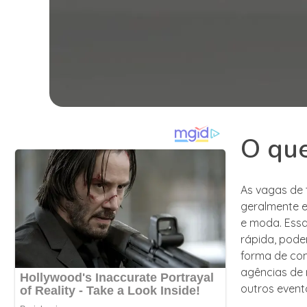
O qu
As vagas de 
geralmente 
e moda. Essa
rápida, pode
forma de com
agências de 
outros event