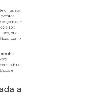
te a Fashion
 eventos
e exigem que
do e sob
oupas, que
íficos, como
 eventos
para
construir um
blicos e
ada a