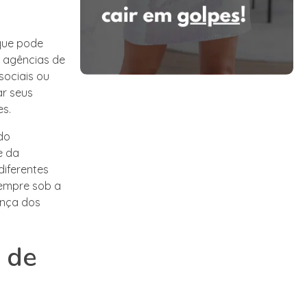
que pode
s agências de
sociais ou
ar seus
es.
do
e da
iferentes
sempre sob a
ança dos
 de