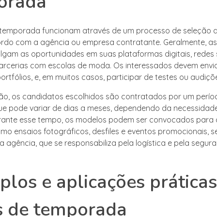
orada
 temporada funcionam através de um processo de seleção 
ordo com a agência ou empresa contratante. Geralmente, a
lgam as oportunidades em suas plataformas digitais, redes 
arcerias com escolas de moda. Os interessados devem envi
portfólios, e, em muitos casos, participar de testes ou audiçõ
ão, os candidatos escolhidos são contratados por um perío
que pode variar de dias a meses, dependendo da necessidad
rante esse tempo, os modelos podem ser convocados para d
omo ensaios fotográficos, desfiles e eventos promocionais, 
a agência, que se responsabiliza pela logística e pela segur
los e aplicações práticas
s de temporada