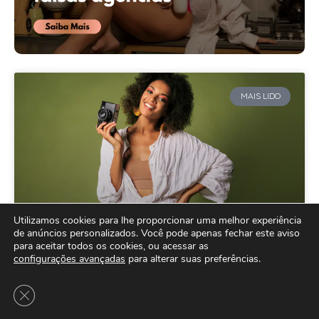
MAIS LIDO
Utilizamos cookies para lhe proporcionar uma melhor experiência
de anúncios personalizados. Você pode apenas fechar este aviso
para aceitar todos os cookies, ou acessar as
Como Ser Modelo Fotográfica: Tudo
configurações avançadas
para alterar suas preferências.
que Você Precisa Saber sobre a
Close GDPR Cookie Banner
Carreira de Modelo Comercial