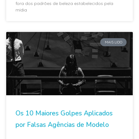
fora dos padrões de beleza estabelecidos pela
mídia
MAIS LIDO
Os 10 Maiores Golpes Aplicados
por Falsas Agências de Modelo