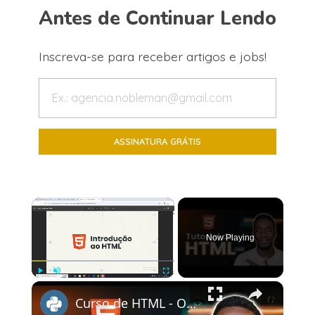
Antes de Continuar Lendo
Inscreva-se para receber artigos e jobs!
×
Now Playing
×
Play
Unmute
Fullscreen
Curso de HTML - O que é HTML? Instalando o VSCODE