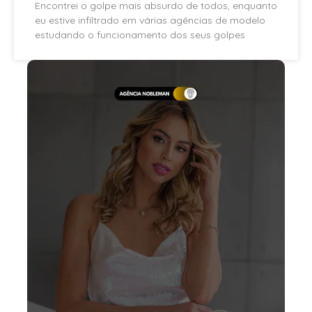
Encontrei o golpe mais absurdo de todos, enquanto
eu estive infiltrado em várias agências de modelo
estudando o funcionamento dos seus golpes