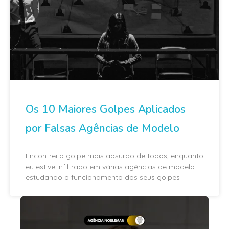
Os 10 Maiores Golpes Aplicados
por Falsas Agências de Modelo
Encontrei o golpe mais absurdo de todos, enquanto
eu estive infiltrado em várias agências de modelo
estudando o funcionamento dos seus golpes