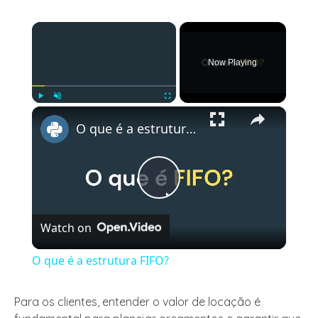
×
Now Playing
×
Play
Unmute
Fullscreen
O que é a estrutura FIFO?
Play
Watch on
Video
O que é a estrutura FIFO?
Para os clientes, entender o valor de locação é