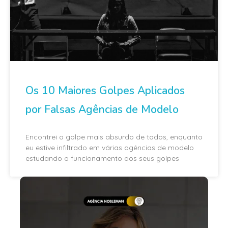
Os 10 Maiores Golpes Aplicados
por Falsas Agências de Modelo
Encontrei o golpe mais absurdo de todos, enquanto
eu estive infiltrado em várias agências de modelo
estudando o funcionamento dos seus golpes