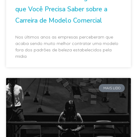
que Você Precisa Saber sobre a
Carreira de Modelo Comercial
Nos últimos anos as empresas perceberam que
acaba sendo muito melhor contratar uma modelo
fora dos padrões de beleza estabelecidos pela
mídia
MAIS LIDO