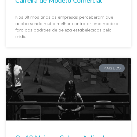
Carreira de Modelo Comercial
Nos últimos anos as empresas perceberam que
acaba sendo muito melhor contratar uma modelo
fora dos padrões de beleza estabelecidos pela
mídia
MAIS LIDO