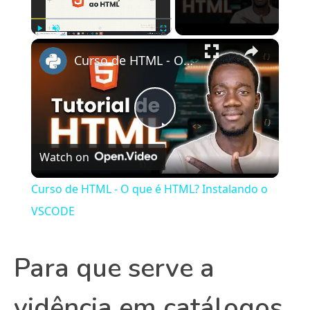
×
Play
Unmute
Fullscreen
Curso de HTML - O que é HTML? Instalando o VSCODE
Play
Watch on
Video
Curso de HTML - O que é HTML? Instalando o
VSCODE
Para que serve a
vidência em catálogos