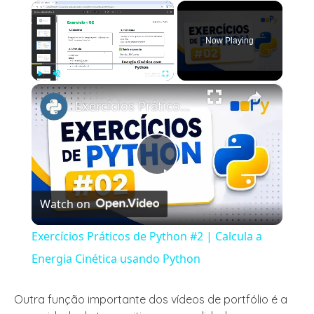
×
Now Playing
×
Play
Unmute
Fullscreen
Exercícios Práticos de Python #2 | Calcula a Energia Cinética usando Python
Play
Watch on
Video
Exercícios Práticos de Python #2 | Calcula a
Energia Cinética usando Python
Outra função importante dos vídeos de portfólio é a