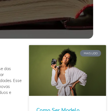
MAIS LIDO
se das
iar
dades. Esse
 novas
duos e
Como Ser Modelo