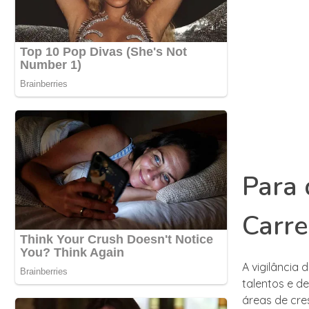
Para 
Carre
A vigilância
talentos e de
áreas de cre