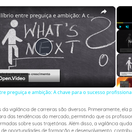
×
Equilíbrio entre preguiça e ambição: A chave para o sucesso profissional
Play
Unm
N
Play
Video
ntre preguiça e ambição: A chave para o sucesso profissiona
 da vigilância de carreiras são diversos. Primeiramente, ela
ara das tendências do mercado, permitindo que os profissi
rmadas sobre suas trajetórias. Além disso, a vigilância ajud
o de oportunidades de formação e desenvolvimento, contrib