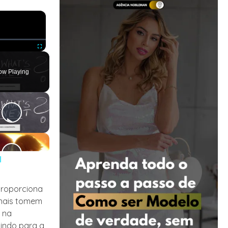
×
ute
Fullscreen
ow Playing
l
 proporciona
onais tomem
a na
uindo para a