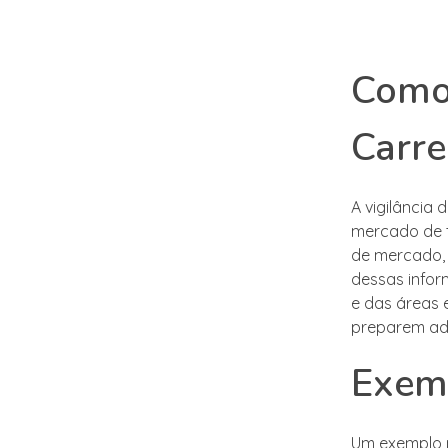
Como 
Carre
A vigilância 
mercado de t
de mercado, 
dessas infor
e das áreas 
preparem ad
Exemp
Um exemplo p