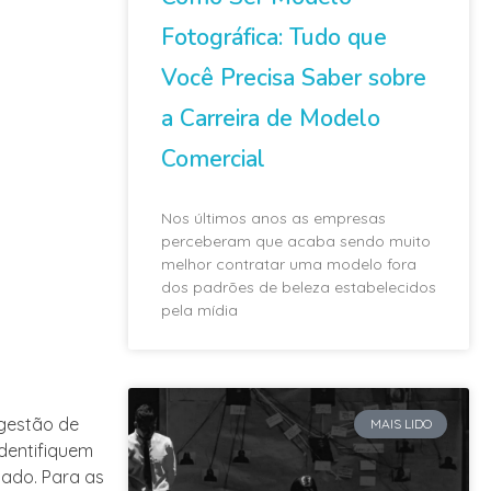
Fotográfica: Tudo que
Você Precisa Saber sobre
a Carreira de Modelo
Comercial
Nos últimos anos as empresas
perceberam que acaba sendo muito
melhor contratar uma modelo fora
dos padrões de beleza estabelecidos
pela mídia
 gestão de
MAIS LIDO
identifiquem
cado. Para as