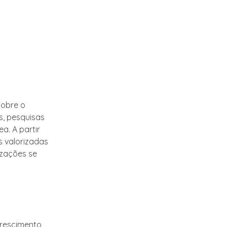
sobre o
s, pesquisas
a. A partir
s valorizadas
izações se
crescimento,