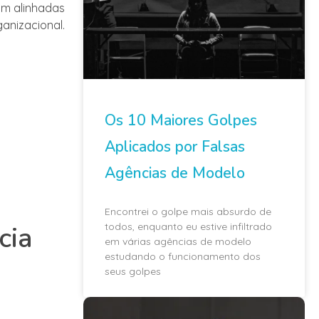
am alinhadas
anizacional.
Os 10 Maiores Golpes
Aplicados por Falsas
Agências de Modelo
Encontrei o golpe mais absurdo de
todos, enquanto eu estive infiltrado
cia
em várias agências de modelo
estudando o funcionamento dos
seus golpes