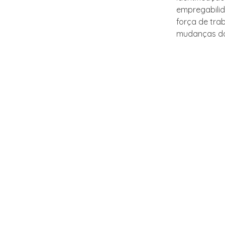
empregabilid
força de tra
mudanças d