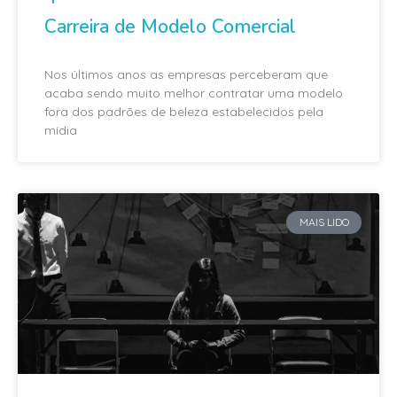
Carreira de Modelo Comercial
Nos últimos anos as empresas perceberam que
acaba sendo muito melhor contratar uma modelo
fora dos padrões de beleza estabelecidos pela
mídia
MAIS LIDO