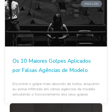
MAIS LIDO
Os 10 Maiores Golpes Aplicados
por Falsas Agências de Modelo
Encontrei o golpe mais absurdo de todos, enquanto
eu estive infiltrado em várias agências de modelo
estudando o funcionamento dos seus golpes