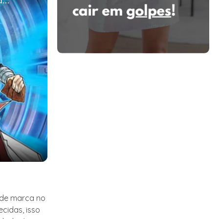
Como FARMAR GOLD e CHAVES no Duel Links (Guia Rápido e Fácil)
 de marca no
cidas, isso