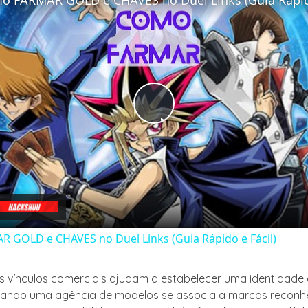
Play
Video
 GOLD e CHAVES no Duel Links (Guia Rápido e Fácil)
os vínculos comerciais ajudam a estabelecer uma identidade
ando uma agência de modelos se associa a marcas reconhe