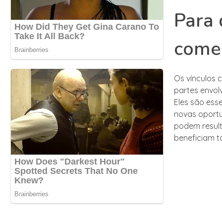
Para 
comer
Os vínculos 
partes envol
Eles são ess
novas oportu
podem result
beneficiam t