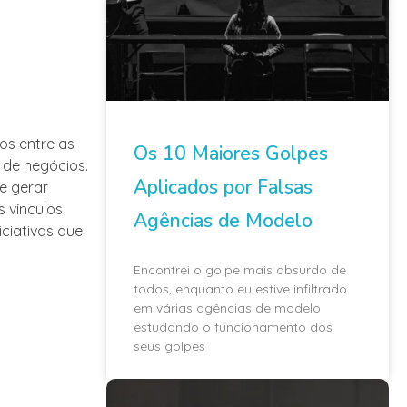
os entre as
Os 10 Maiores Golpes
 de negócios.
Aplicados por Falsas
e gerar
 vínculos
Agências de Modelo
iciativas que
Encontrei o golpe mais absurdo de
todos, enquanto eu estive infiltrado
em várias agências de modelo
estudando o funcionamento dos
seus golpes