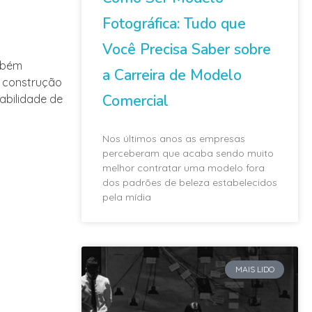
Fotográfica: Tudo que
Você Precisa Saber sobre
ambém
a Carreira de Modelo
 construção
Comercial
tabilidade de
Nos últimos anos as empresas
perceberam que acaba sendo muito
melhor contratar uma modelo fora
dos padrões de beleza estabelecidos
pela mídia
MAIS LIDO