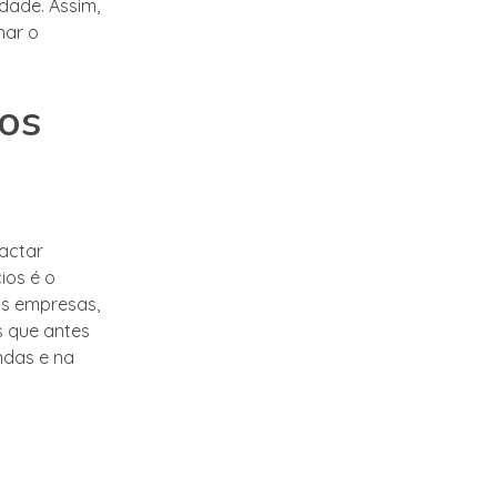
dade. Assim,
nar o
los
actar
ios é o
as empresas,
s que antes
ndas e na