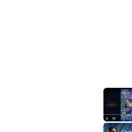
Play
Unmute