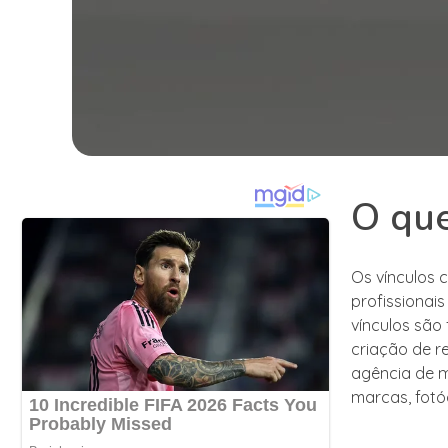
O que
Os vínculos 
profissionais
vínculos são
criação de r
agência de m
marcas, fotóg