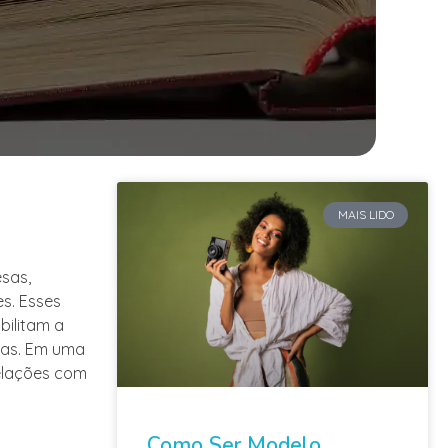
MAIS LIDO
esas,
es. Esses
bilitam a
cas. Em uma
relações com
.
Como Ser Modelo