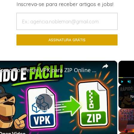
Inscreva-se para receber artigos e jobs!
×
o Converter VPK para ZIP Online Grátis | Sem Necessidade de Instalar Software
Play
Unm
N
Play
Video