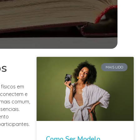
os
MAIS LIDO
 físicos em
e conectem e
z mais comum,
enciais.
ento
articipantes.
Como Ser Modelo