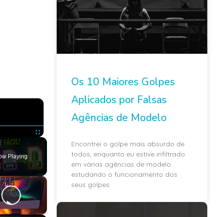
Os 10 Maiores Golpes
Aplicados por Falsas
×
Agências de Modelo
Encontrei o golpe mais absurdo de
ute
Fullscreen
todos, enquanto eu estive infiltrado
ow Playing
em várias agências de modelo
estudando o funcionamento dos
seus golpes