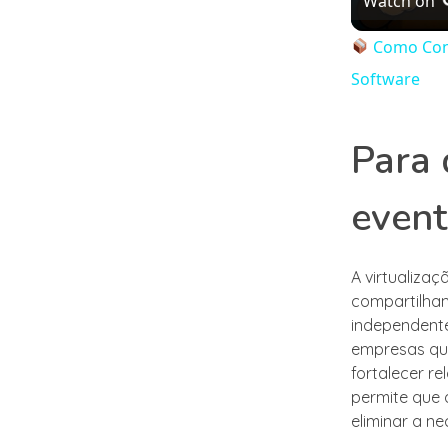
Watch on
Como Conv
Software
Para 
even
A virtualiza
compartilham
independente
empresas que
fortalecer re
permite que 
eliminar a n