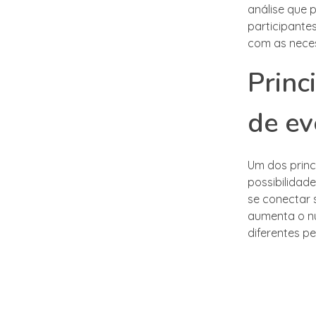
análise que
participante
com as neces
Princ
de ev
Um dos princ
possibilidad
se conectar 
aumenta o nú
diferentes p