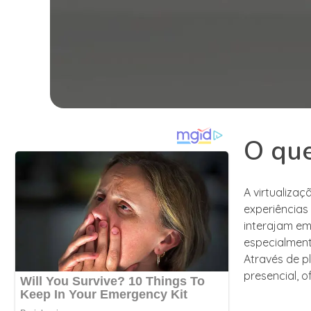
O que
A virtualiza
experiências 
interajam em
especialment
Através de pl
presencial, 