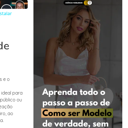
stalar
de
s e o
 ideal para
público ou
ização
ro, ao
a.