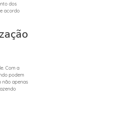
ento dos
de acordo
ização
de. Com a
mundo podem
so não apenas
trazendo