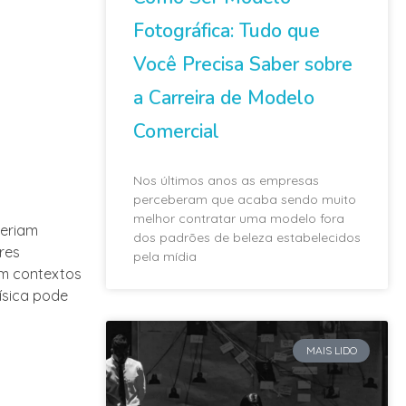
Fotográfica: Tudo que
Você Precisa Saber sobre
a Carreira de Modelo
Comercial
Nos últimos anos as empresas
perceberam que acaba sendo muito
melhor contratar uma modelo fora
deriam
dos padrões de beleza estabelecidos
res
pela mídia
em contextos
ísica pode
MAIS LIDO