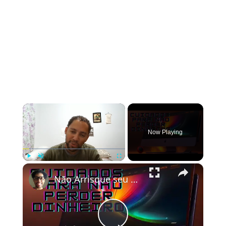
×
Now Playing
×
Play
Unmute
Fullscreen
Não Arrisque seu Dinheiro: Como Avaliar se uma Loja Online é Confiável!