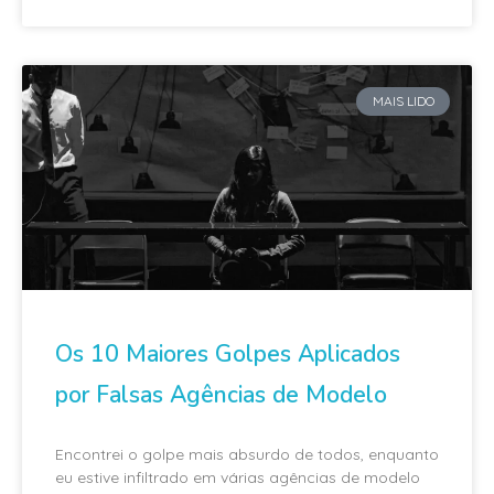
MAIS LIDO
Os 10 Maiores Golpes Aplicados
por Falsas Agências de Modelo
Encontrei o golpe mais absurdo de todos, enquanto
eu estive infiltrado em várias agências de modelo