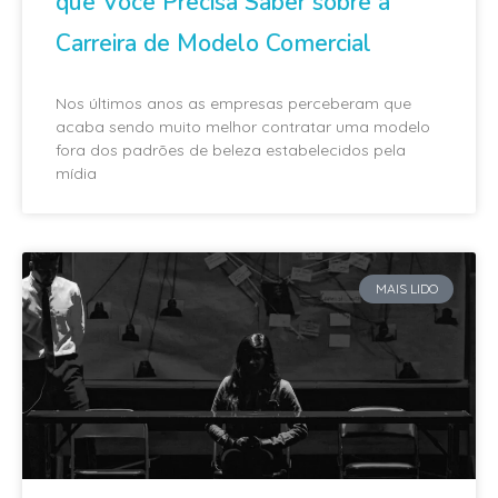
que Você Precisa Saber sobre a
Carreira de Modelo Comercial
Nos últimos anos as empresas perceberam que
acaba sendo muito melhor contratar uma modelo
fora dos padrões de beleza estabelecidos pela
mídia
MAIS LIDO