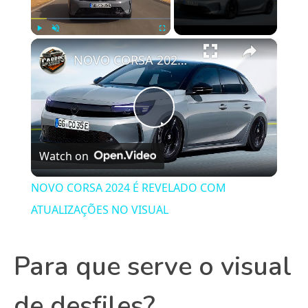
×
Play
Unmute
Fullscreen
NOVO CORSA 2024 É REVELADO COM ATUALIZAÇÕES NO VISUAL
Play
Watch on
Video
NOVO CORSA 2024 É REVELADO COM
ATUALIZAÇÕES NO VISUAL
Para que serve o visual
de desfiles?