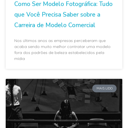
Como Ser Modelo Fotográfica: Tudo
que Você Precisa Saber sobre a
Carreira de Modelo Comercial
Nos últimos anos as empresas perceberam que
acaba sendo muito melhor contratar uma modelo
fora dos padrões de beleza estabelecidos pela
mídia
MAIS LIDO