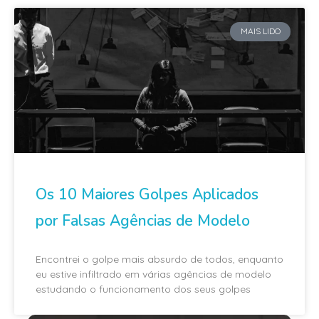
MAIS LIDO
Os 10 Maiores Golpes Aplicados
por Falsas Agências de Modelo
Encontrei o golpe mais absurdo de todos, enquanto
eu estive infiltrado em várias agências de modelo
estudando o funcionamento dos seus golpes