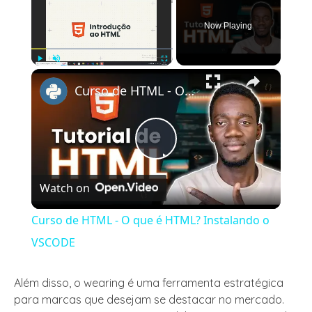
Now Playing
×
Play
Unmute
Fullscreen
Curso de HTML - O que é HTML? Instalando o VSCODE
Play
Watch on
Video
Curso de HTML - O que é HTML? Instalando o
VSCODE
Além disso, o wearing é uma ferramenta estratégica
para marcas que desejam se destacar no mercado.