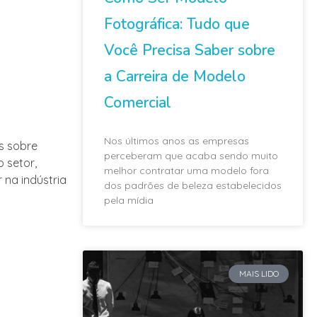
Fotográfica: Tudo que
Você Precisa Saber sobre
a Carreira de Modelo
Comercial
Nos últimos anos as empresas
s sobre
perceberam que acaba sendo muito
 setor,
melhor contratar uma modelo fora
na indústria
dos padrões de beleza estabelecidos
pela mídia
MAIS LIDO