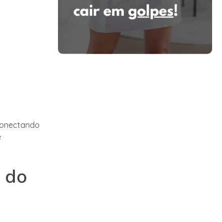
 conectando
e
s do