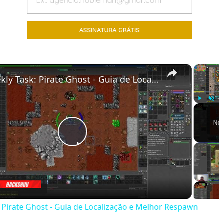
×
Weekly Task: Pirate Ghost - Guia de Localização e Melhor Respawn
Play
Unm
N
Play
Video
 Pirate Ghost - Guia de Localização e Melhor Respawn