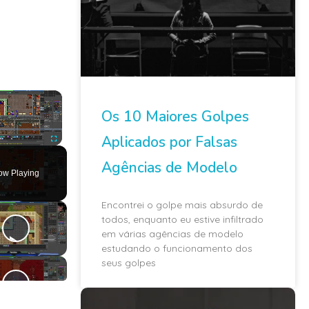
×
Os 10 Maiores Golpes
Aplicados por Falsas
ute
Fullscreen
Agências de Modelo
ow Playing
Encontrei o golpe mais absurdo de
todos, enquanto eu estive infiltrado
em várias agências de modelo
estudando o funcionamento dos
seus golpes