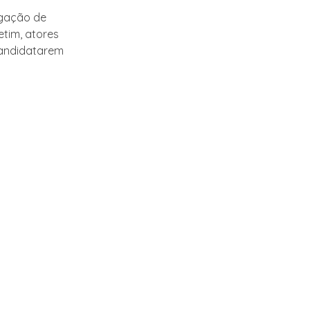
lgação de
etim, atores
candidatarem