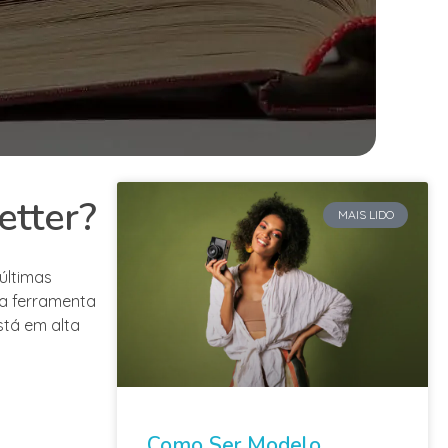
etter?
MAIS LIDO
últimas
ma ferramenta
stá em alta
Como Ser Modelo