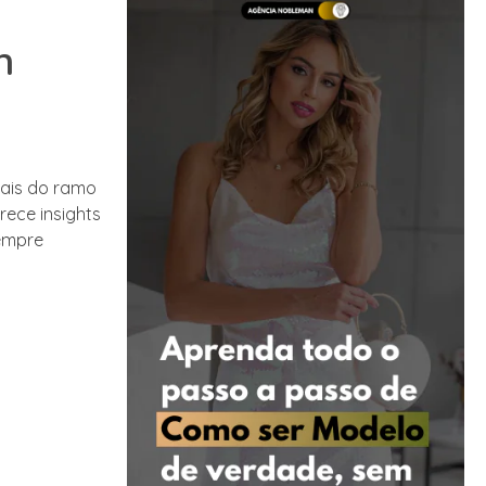
n
nais do ramo
rece insights
sempre