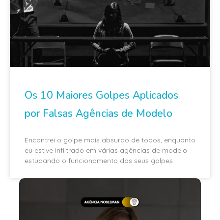
Os 10 Maiores Golpes Aplicados
por Falsas Agências de Modelo
Encontrei o golpe mais absurdo de todos, enquanto
eu estive infiltrado em várias agências de modelo
estudando o funcionamento dos seus golpes