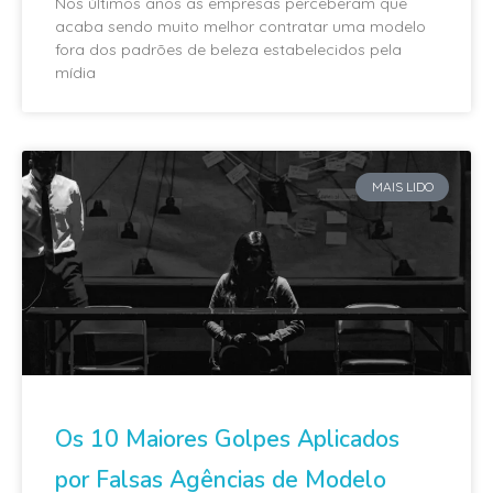
Nos últimos anos as empresas perceberam que
acaba sendo muito melhor contratar uma modelo
fora dos padrões de beleza estabelecidos pela
mídia
MAIS LIDO
Os 10 Maiores Golpes Aplicados
por Falsas Agências de Modelo