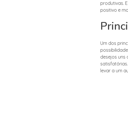
produtivas. 
positivo e mo
Princ
Um dos princ
possibilidad
desejos uns d
satisfatória
levar a um a