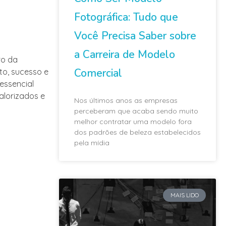
Fotográfica: Tudo que
Você Precisa Saber sobre
a Carreira de Modelo
ro da
Comercial
to, sucesso e
essencial
alorizados e
Nos últimos anos as empresas
perceberam que acaba sendo muito
melhor contratar uma modelo fora
dos padrões de beleza estabelecidos
pela mídia
MAIS LIDO