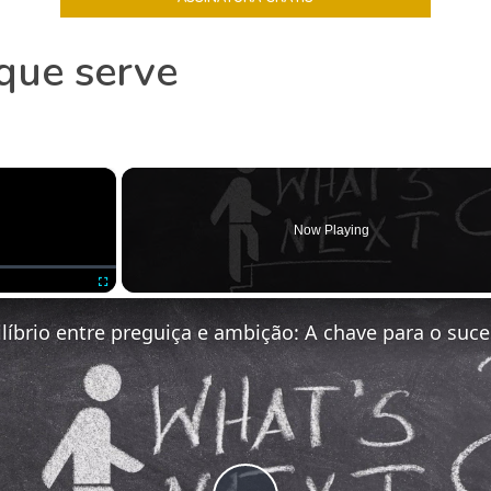
que serve
×
Now Playing
Fullscreen