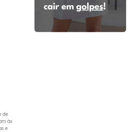
o de
dam às
as e