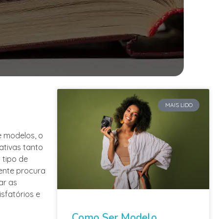
MAIS LIDO
e modelos, o
ativas tanto
 tipo de
iente procura
ar as
sfatórios e
Como Ser Modelo