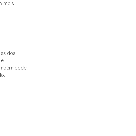
ho mais
tes dos
 e
 também pode
do.