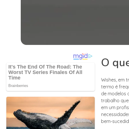
O qu
Wishes, em tr
termo é freq
de modelos q
trabalho que
em um profis
necessidades
bem-sucedid