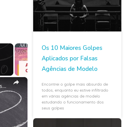
Os 10 Maiores Golpes
Aplicados por Falsas
Agências de Modelo
×
Encontrei o golpe mais absurdo de
Equilíbrio entre preguiça e ambição: A chave para o sucesso profissional
todos, enquanto eu estive infiltrado
em várias agências de modelo
estudando o funcionamento dos
seus golpes