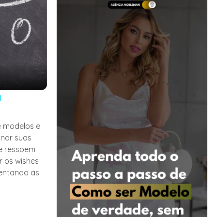
l
e modelos e
onar suas
te ressoem
r os wishes
mentando as