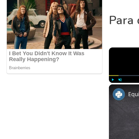
Para 
Play
Unmute