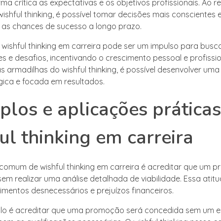
rma crítica as expectativas e os objetivos profissionais. Ao 
shful thinking, é possível tomar decisões mais conscientes e 
as chances de sucesso a longo prazo.
o wishful thinking em carreira pode ser um impulso para busc
s e desafios, incentivando o crescimento pessoal e profissio
s armadilhas do wishful thinking, é possível desenvolver um
gica e focada em resultados.
los e aplicações prática
ul thinking em carreira
omum de wishful thinking em carreira é acreditar que um pr
em realizar uma análise detalhada de viabilidade. Essa atit
timentos desnecessários e prejuízos financeiros.
lo é acreditar que uma promoção será concedida sem um e