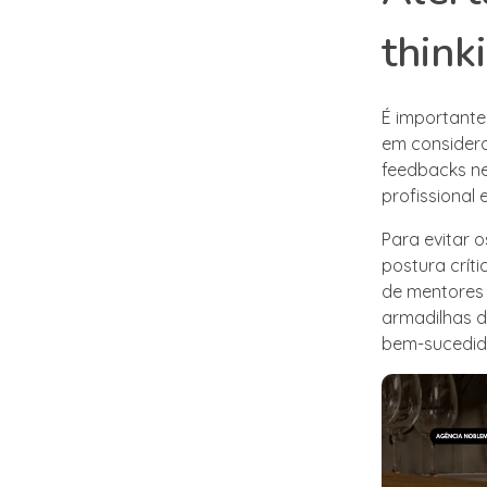
think
É importante 
em considera
feedbacks n
profissional 
Para evitar 
postura críti
de mentores e
armadilhas do
bem-sucedid