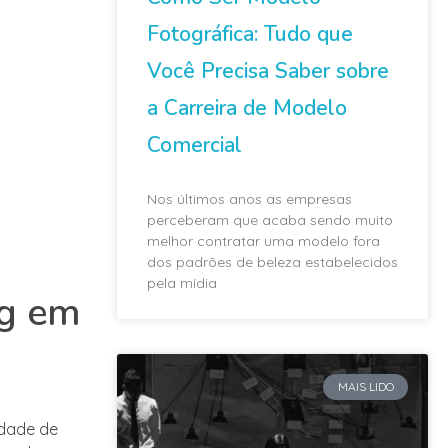
Fotográfica: Tudo que
Você Precisa Saber sobre
a Carreira de Modelo
Comercial
Nos últimos anos as empresas
perceberam que acaba sendo muito
melhor contratar uma modelo fora
dos padrões de beleza estabelecidos
pela mídia
ng em
MAIS LIDO
idade de