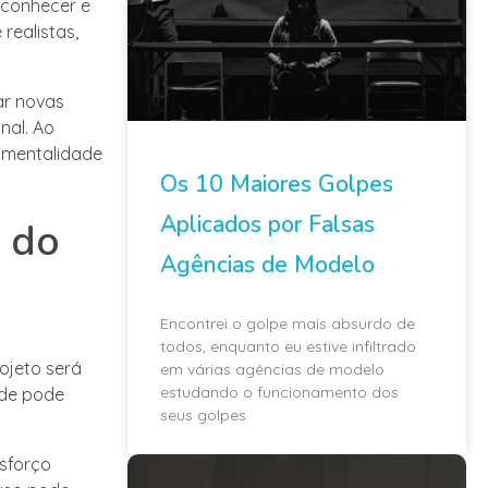
reconhecer e
realistas,
ar novas
nal. Ao
a mentalidade
Os 10 Maiores Golpes
Aplicados por Falsas
s do
Agências de Modelo
Encontrei o golpe mais absurdo de
todos, enquanto eu estive infiltrado
ojeto será
em várias agências de modelo
estudando o funcionamento dos
ude pode
seus golpes
sforço