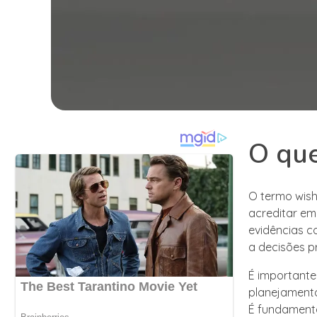
O que
O termo wish
acreditar e
evidências co
a decisões pr
É importante 
planejamento
É fundamenta