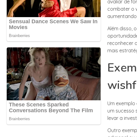
avaliar de fo
combater o wi
aumentando 
Além disso, 
oportunidade
reconhecer a
mais estraté
Exemp
wishf
Um exemplo c
um sucesso s
levar a inves
Outro exemp