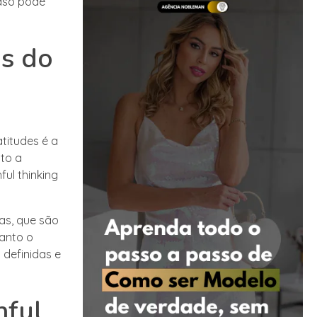
caso pode
as do
atitudes é a
to a
ul thinking
ras, que são
anto o
 definidas e
hful