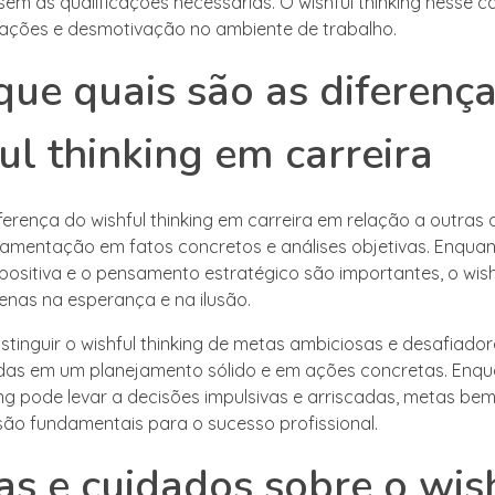
 sem as qualificações necessárias. O wishful thinking nesse 
trações e desmotivação no ambiente de trabalho.
que quais são as diferenç
ul thinking em carreira
iferença do wishful thinking em carreira em relação a outras 
damentação em fatos concretos e análises objetivas. Enquan
 positiva e o pensamento estratégico são importantes, o wishf
enas na esperança e na ilusão.
istinguir o wishful thinking de metas ambiciosas e desafiado
as em um planejamento sólido e em ações concretas. Enqu
ing pode levar a decisões impulsivas e arriscadas, metas bem
são fundamentais para o sucesso profissional.
as e cuidados sobre o wis