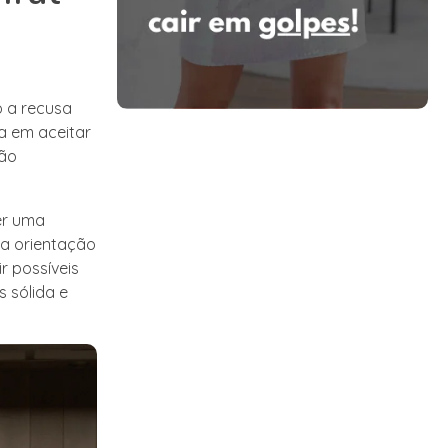
o a recusa
a em aceitar
ção
ter uma
 a orientação
r possíveis
s sólida e