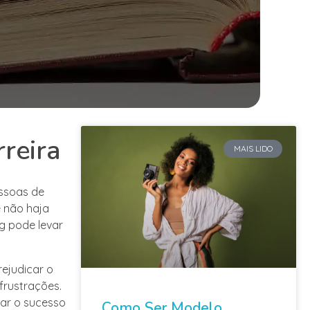
rreira
MAIS LIDO
essoas de
 não haja
ng pode levar
rejudicar o
frustrações.
çar o sucesso
Como Ser Modelo