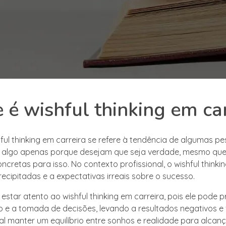
 é wishful thinking em ca
ful thinking em carreira se refere à tendência de algumas p
m algo apenas porque desejam que seja verdade, mesmo que
ncretas para isso. No contexto profissional, o wishful thinki
ecipitadas e a expectativas irreais sobre o sucesso.
estar atento ao wishful thinking em carreira, pois ele pode p
 e a tomada de decisões, levando a resultados negativos e 
l manter um equilíbrio entre sonhos e realidade para alcan