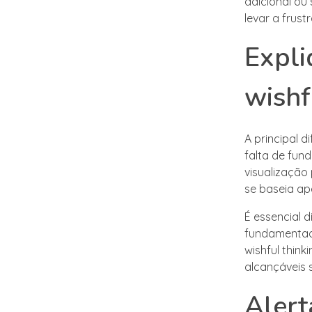
adicional ou
levar a frus
Expli
wishf
A principal d
falta de fun
visualização
se baseia ap
É essencial d
fundamentad
wishful think
alcançáveis 
Alert