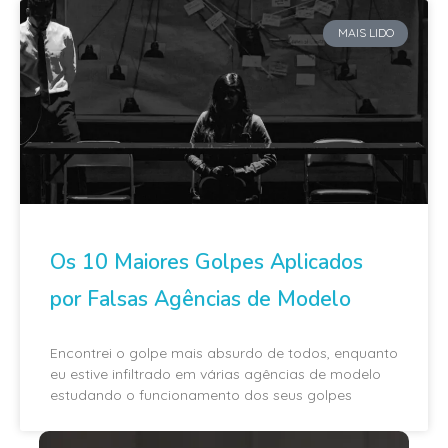
MAIS LIDO
Os 10 Maiores Golpes Aplicados
por Falsas Agências de Modelo
Encontrei o golpe mais absurdo de todos, enquanto
eu estive infiltrado em várias agências de modelo
estudando o funcionamento dos seus golpes