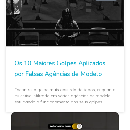
Os 10 Maiores Golpes Aplicados
por Falsas Agências de Modelo
Encontrei o golpe mais absurdo de todos, enquanto
eu estive infiltrado em várias agências de modelo
estudando o funcionamento dos seus golpes