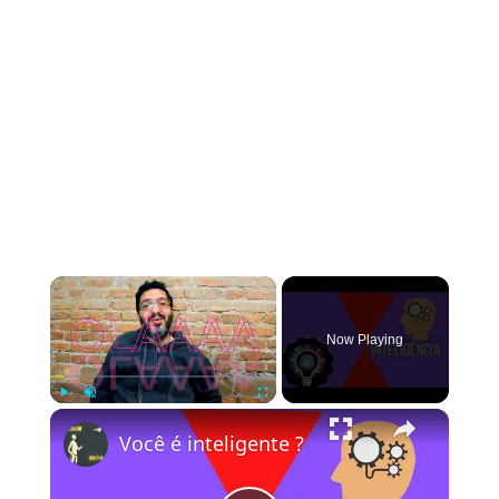
×
Now Playing
×
Play
Unmute
Fullscreen
Você é inteligente ?