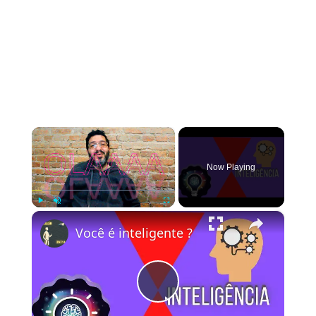
×
Now Playing
×
Play
Unmute
Fullscreen
Você é inteligente ?
Play