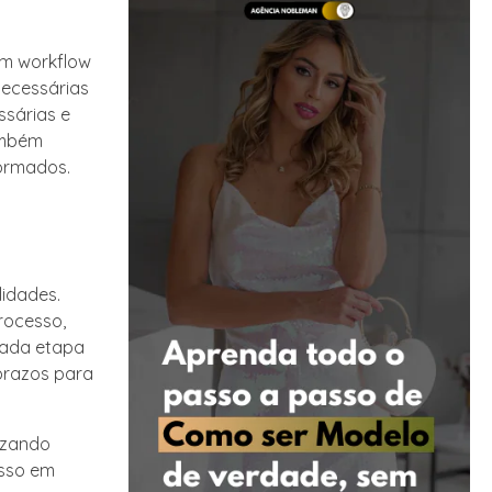
um workflow
necessárias
ssárias e
ambém
formados.
lidades.
rocesso,
 Cada etapa
prazos para
izando
esso em