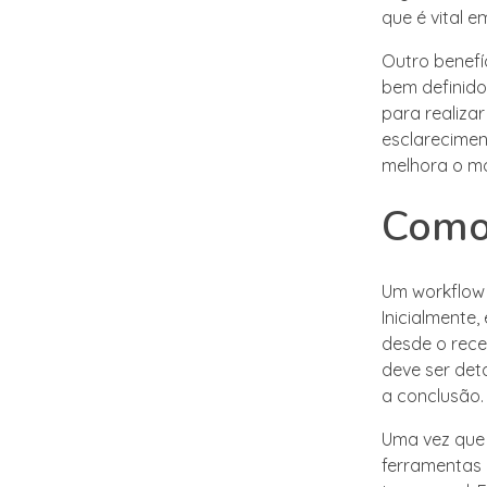
que é vital 
Outro benefí
bem definido
para realiza
esclarecime
melhora o mo
Como
Um workflow 
Inicialmente
desde o rece
deve ser det
a conclusão.
Uma vez que 
ferramentas