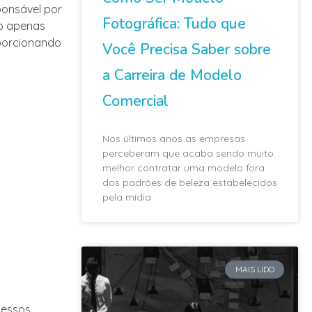
ponsável por
Fotográfica: Tudo que
ão apenas
oporcionando
Você Precisa Saber sobre
a Carreira de Modelo
Comercial
Nos últimos anos as empresas
perceberam que acaba sendo muito
melhor contratar uma modelo fora
dos padrões de beleza estabelecidos
pela mídia
MAIS LIDO
cessos