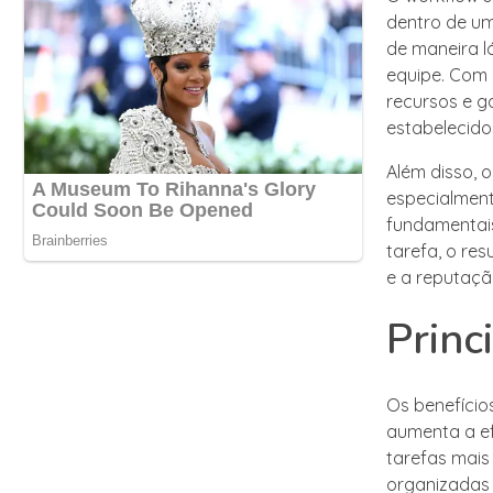
dentro de um
de maneira l
equipe. Com 
recursos e g
estabelecido
Além disso, 
especialment
fundamentais
tarefa, o res
e a reputaçã
Princ
Os benefício
aumenta a ef
tarefas mais
organizadas 