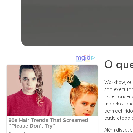
O qu
Workflow, ou
são executad
Esse conceit
modelos, ond
bem definido
cada etapa d
Além disso, 