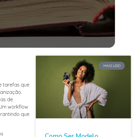
MAIS LIDO
e tarefas que
ganização.
ias de
 Um workflow
arantindo que
os
Como Ser Modelo