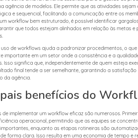
a agência de modelos. Ele permite que as atividades sejam
ógica e sequencial, facilitando a comunicação entre os mem
um workflow bem estruturado, é possível identificar gargalos
arantir que todos estejam alinhados em relação às metas e
s.
o uso de workflows ajuda a padronizar procedimentos, o que
e importante em um setor onde a consistência e a qualidad
. Isso significa que, independentemente de quem esteja ex
ultado final tende a ser semelhante, garantindo a satisfação 
o da agência.
ipais benefícios do Workf
s de implementar um workflow eficaz são numerosos. Primeir
iciência operacional, permitindo que as equipes se concent
 importantes, enquanto as etapas rotineiras são automatiz
de forma clara. Isso resulta em uma economia de tempo e r