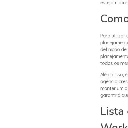
estejam alin
Como
Para utiliza
planejamento
definição de
planejamento
todos os me
Além disso, 
agência cres
manter um ol
garantirá que
Lista
Work