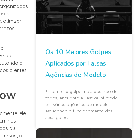
 organizadas
bros da
, otimizar
 prazos
 é
Os 10 Maiores Golpes
e são
Aplicados por Falsas
ecutando a
dos clientes
Agências de Modelo
low
Encontrei o golpe mais absurdo de
todos, enquanto eu estive infiltrado
em várias agências de modelo
estudando o funcionamento dos
amente, ele
seus golpes
rem nas
adas ou
ecursos, o