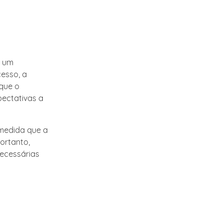
m um
cesso, a
que o
pectativas a
 medida que a
ortanto,
necessárias