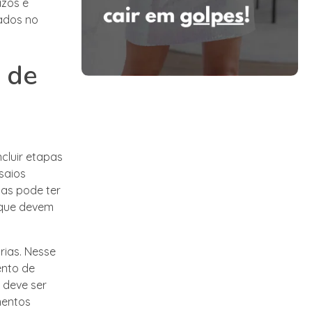
azos e
jados no
 de
cluir etapas
saios
pas pode ter
 que devem
rias. Nesse
ento de
 deve ser
mentos