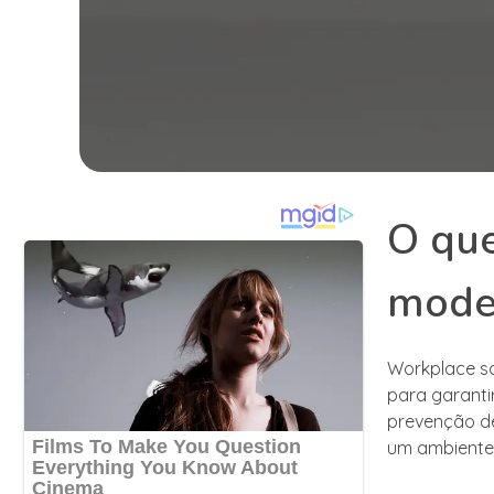
O que
mode
Workplace s
para garanti
prevenção d
um ambiente 