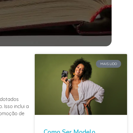
MAIS LIDO
adotados
Isso inclui a
promoção de
Como Ser Modelo