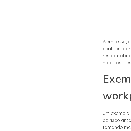
Além disso, 
contribui pa
responsabili
modelos é es
Exemp
workp
Um exemplo p
de risco ante
tomando medi