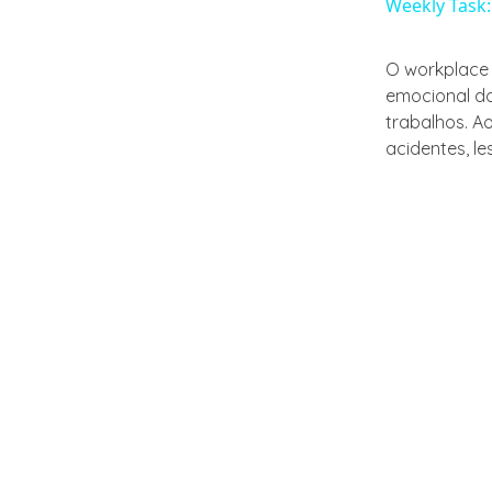
Weekly Task:
O workplace 
emocional do
trabalhos. A
acidentes, l