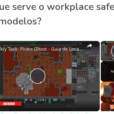
ue serve o workplace safe
 modelos?
×
Weekly Task: Pirate Ghost - Guia de Localização e Melhor Respawn
N
Play
Video