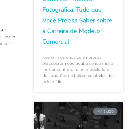
Fotográfica: Tudo que
Você Precisa Saber sobre
 sua
a Carreira de Modelo
ar esses
Comercial
possam
Nos últimos anos as empresas
perceberam que acaba sendo muito
melhor contratar uma modelo fora
dos padrões de beleza estabelecidos
pela mídia
MAIS LIDO