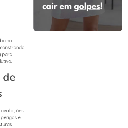
abalho
emonstrando
y para
utivo.
 de
s
 avaliações
 perigos e
sturas