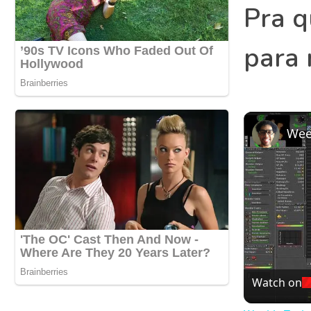
Pra q
para
Watch on