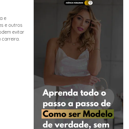
a e
es e outros
odem evitar
carreira.