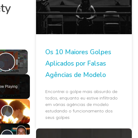
ty
Os 10 Maiores Golpes
×
Aplicados por Falsas
Play Video
Agências de Modelo
ow Playing
Encontrei o golpe mais absurdo de
todos, enquanto eu estive infiltrado
em várias agências de modelo
estudando o funcionamento dos
seus golpes