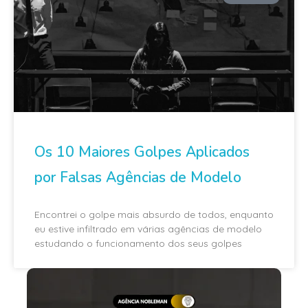
Os 10 Maiores Golpes Aplicados
por Falsas Agências de Modelo
Encontrei o golpe mais absurdo de todos, enquanto
eu estive infiltrado em várias agências de modelo
estudando o funcionamento dos seus golpes