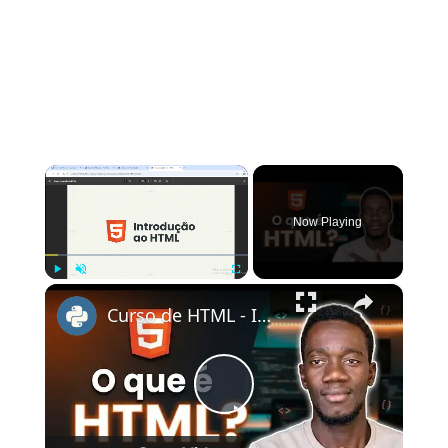
×
Now Playing
×
Play
Unmute
Fullscreen
Curso de HTML - Introdução ao HTML
Play