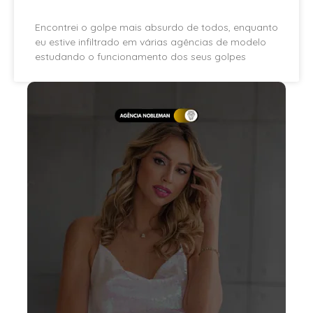
Encontrei o golpe mais absurdo de todos, enquanto
eu estive infiltrado em várias agências de modelo
estudando o funcionamento dos seus golpes