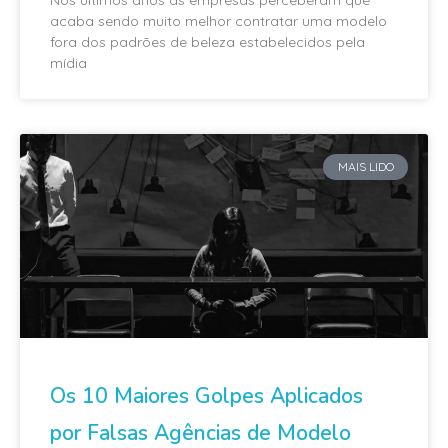
acaba sendo muito melhor contratar uma modelo
fora dos padrões de beleza estabelecidos pela
mídia
MAIS LIDO
Os 10 Maiores Golpes Aplicados
por Falsas Agências de Modelo