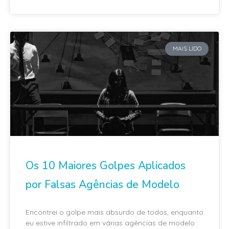
MAIS LIDO
Os 10 Maiores Golpes Aplicados
por Falsas Agências de Modelo
Encontrei o golpe mais absurdo de todos, enquanto
eu estive infiltrado em várias agências de modelo