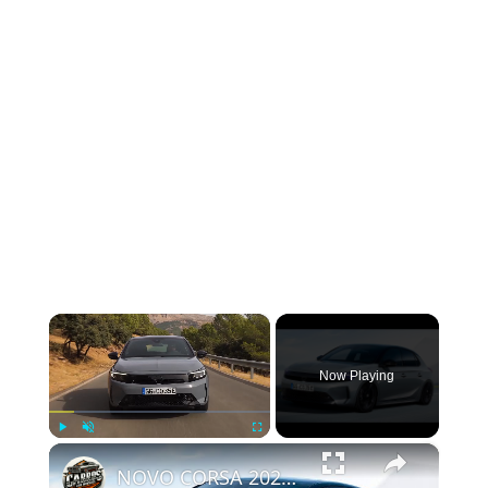
×
Now Playing
×
Play
Unmute
Fullscreen
NOVO CORSA 2024 É REVELADO COM ATUALIZAÇÕES NO VISUAL