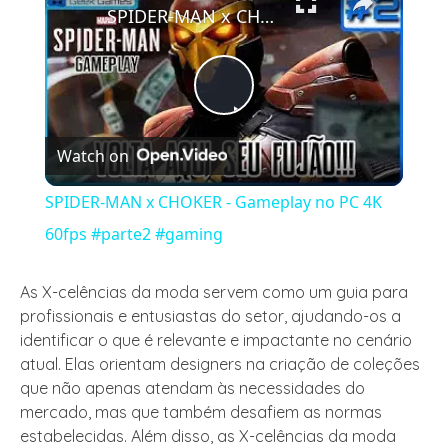
SPIDER-MAN x CHOKER - Gameplay no PC 4K 60fps #parte2 #gaming
Play
Watch on
Video
SPIDER-MAN x CHOKER - Gameplay no PC 4K
60fps #parte2 #gaming
As X-celências da moda servem como um guia para
profissionais e entusiastas do setor, ajudando-os a
identificar o que é relevante e impactante no cenário
atual. Elas orientam designers na criação de coleções
que não apenas atendam às necessidades do
mercado, mas que também desafiem as normas
estabelecidas. Além disso, as X-celências da moda