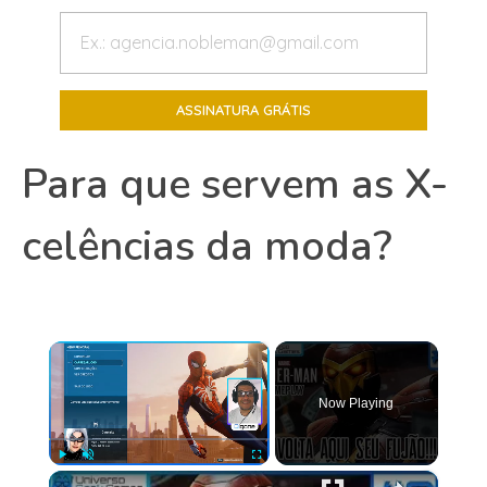
Para que servem as X-
celências da moda?
×
Now Playing
×
Play
Unmute
Fullscreen