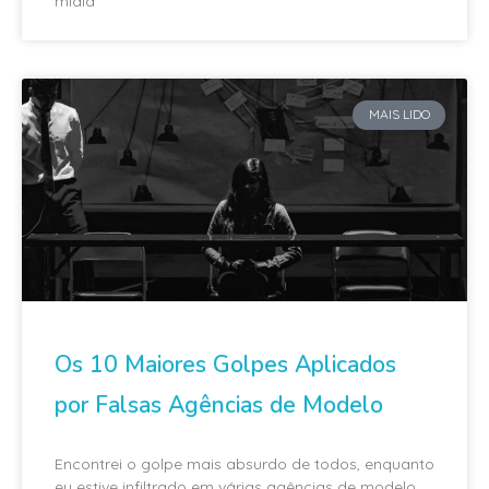
mídia
MAIS LIDO
Os 10 Maiores Golpes Aplicados
por Falsas Agências de Modelo
Encontrei o golpe mais absurdo de todos, enquanto
eu estive infiltrado em várias agências de modelo