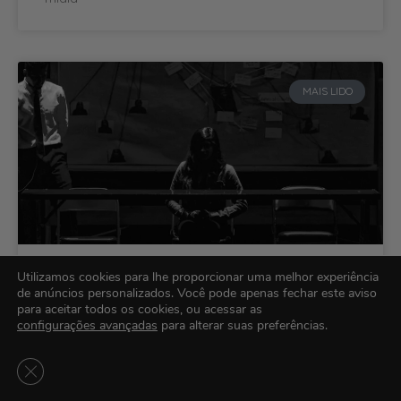
MAIS LIDO
Os 10 Maiores Golpes Aplicados
Utilizamos cookies para lhe proporcionar uma melhor experiência
por Falsas Agências de Modelo
de anúncios personalizados. Você pode apenas fechar este aviso
para aceitar todos os cookies, ou acessar as
configurações avançadas
para alterar suas preferências.
Encontrei o golpe mais absurdo de todos, enquanto
eu estive infiltrado em várias agências de modelo
Close GDPR Cookie Banner
estudando o funcionamento dos seus golpes