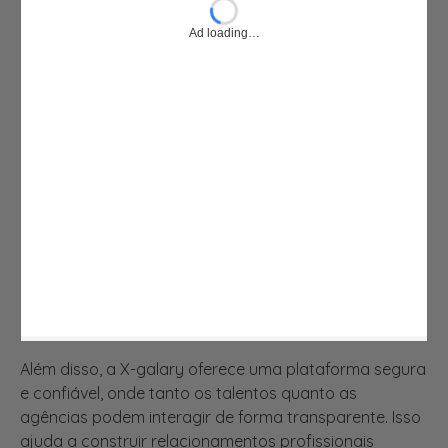
Além disso, a X-galary oferece uma plataforma segura
e confiável, onde tanto os talentos quanto as
agências podem interagir de forma transparente. Isso
ajuda a construir relacionamentos profissionais
duradouros e a garantir que as oportunidades sejam
legítimas, reduzindo o risco de fraudes e desilusões.