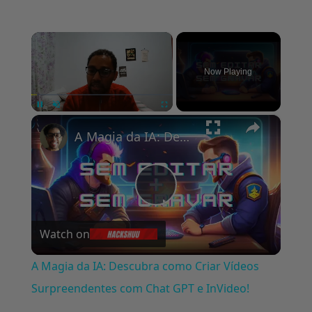
×
Now Playing
×
Pause
Unmute
Fullscreen
A Magia da IA: Descubra como Criar Vídeos Surpreendentes com Chat GPT e InVideo!
Play
Watch on
Video
A Magia da IA: Descubra como Criar Vídeos
Surpreendentes com Chat GPT e InVideo!