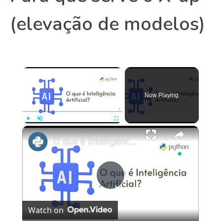
(elevação de modelos)
×
Now Playing
×
Play
Unmute
Fullscreen
O que é Inteligência Artificial?
Play
Watch on
Video