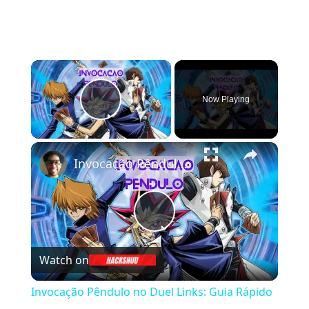
×
Now Playing
Play Video
×
Invocação Pêndulo no Duel Links: Guia Rápido para Iniciantes
Play
Watch on
Video
Invocação Pêndulo no Duel Links: Guia Rápido