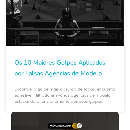
Os 10 Maiores Golpes Aplicados
por Falsas Agências de Modelo
Encontrei o golpe mais absurdo de todos, enquanto
eu estive infiltrado em várias agências de modelo
estudando o funcionamento dos seus golpes