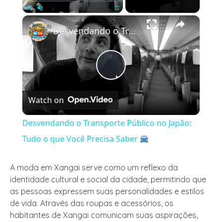
×
Play
Unmute
Fullscreen
Desvendando o Transporte Público no Japão: Tudo o que Você Precisa Saber
Play
Watch on
Video
Desvendando o Transporte Público no Japão:
Tudo o que Você Precisa Saber
A moda em Xangai serve como um reflexo da
identidade cultural e social da cidade, permitindo que
as pessoas expressem suas personalidades e estilos
de vida. Através das roupas e acessórios, os
habitantes de Xangai comunicam suas aspirações,