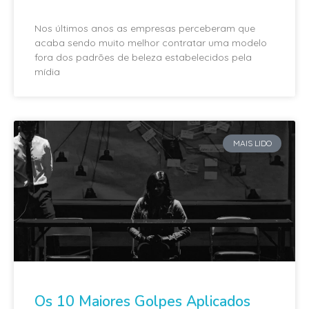
Nos últimos anos as empresas perceberam que
acaba sendo muito melhor contratar uma modelo
fora dos padrões de beleza estabelecidos pela
mídia
MAIS LIDO
Os 10 Maiores Golpes Aplicados