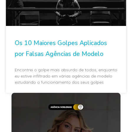
Os 10 Maiores Golpes Aplicados
por Falsas Agências de Modelo
Encontrei o golpe mais absurdo de todos, enquanto
eu estive infiltrado em várias agências de modelo
estudando o funcionamento dos seus golpes