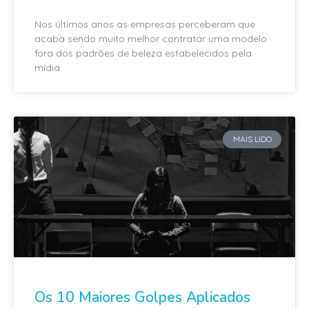
Nos últimos anos as empresas perceberam que
acaba sendo muito melhor contratar uma modelo
fora dos padrões de beleza estabelecidos pela
mídia
MAIS LIDO
Os 10 Maiores Golpes Aplicados