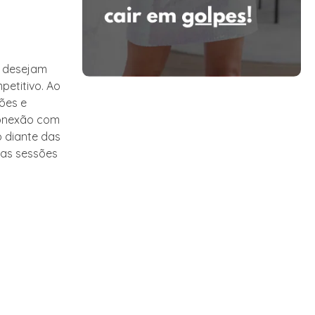
e desejam
etitivo. Ao
ões e
conexão com
o diante das
 as sessões