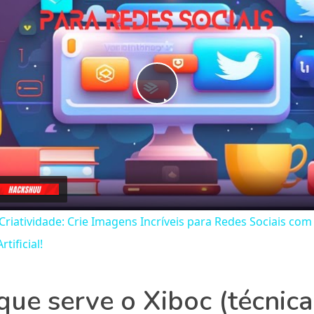
Play
Video
Criatividade: Crie Imagens Incríveis para Redes Sociais com
rtificial!
que serve o Xiboc (técnica