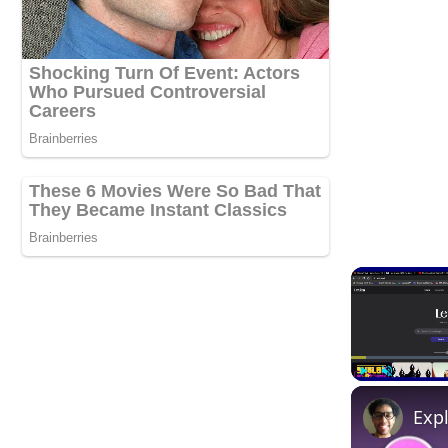
Play
Unmute