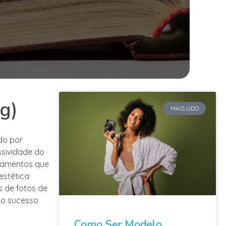
g)
MAIS LIDO
do por
ssividade do
onamentos que
estética
s de fotos de
a o sucesso
Como Ser Modelo