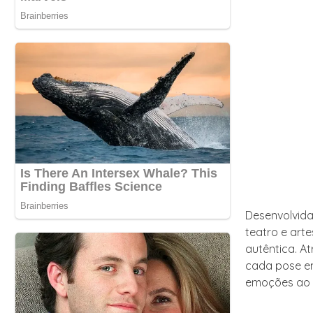
Desenvolvida
teatro e art
autêntica. A
cada pose e
emoções ao 