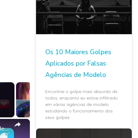
Os 10 Maiores Golpes
Aplicados por Falsas
Agências de Modelo
Encontrei o golpe mais absurdo de
todos, enquanto eu estive infiltrado
em várias agências de modelo
estudando o funcionamento dos
seus golpes
×
Explosão de Criatividade: Crie Imagens Incríveis para Redes Sociais com a Inteligência Artificial!