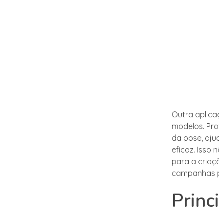
Outra aplica
modelos. Pro
da pose, aju
eficaz. Isso
para a criaç
campanhas pu
Princ