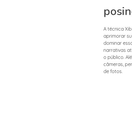
posin
A técnica Xi
aprimorar su
dominar essa
narrativas a
o público. A
câmeras, per
de fotos.