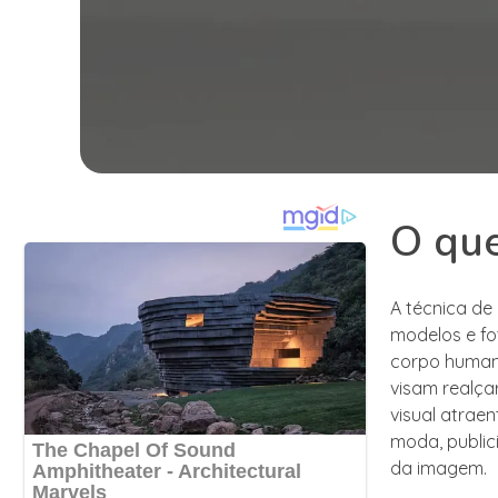
O que
A técnica de
modelos e fo
corpo humano
visam realça
visual atrae
moda, public
da imagem.