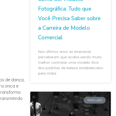
Fotográfica: Tudo que
Você Precisa Saber sobre
a Carreira de Modelo
Comercial
Nos últimos anos as empresas
perceberam que acaba sendo muito
melhor contratar uma modelo fora
dos padrões de beleza estabelecidos
pela mídia
tos de dança,
ra única e
 transforma
ransmitindo
MAIS LIDO