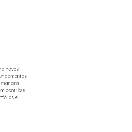
ra novos
s fundamentos
e maneira
m contribui
fólios e