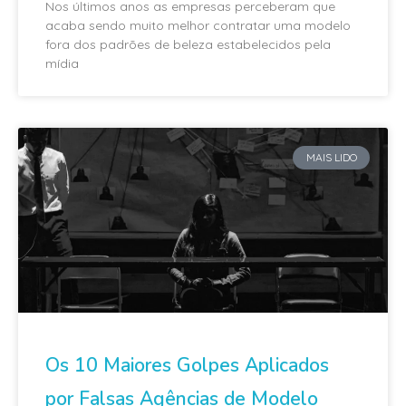
Nos últimos anos as empresas perceberam que
acaba sendo muito melhor contratar uma modelo
fora dos padrões de beleza estabelecidos pela
mídia
MAIS LIDO
Os 10 Maiores Golpes Aplicados
por Falsas Agências de Modelo