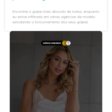
Encontrei o golpe mais absurdo de todos, enquanto
eu estive infiltrado em várias agências de modelo
estudando o funcionamento dos seus golpes