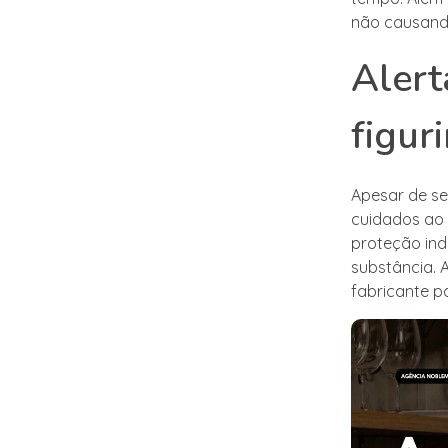
não causand
Alert
figur
Apesar de ser
cuidados ao 
proteção ind
substância. A
fabricante p