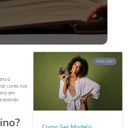
MAIS LIDO
ara a
xar cores nos
leno em
arantindo
ino?
Como Ser Modelo