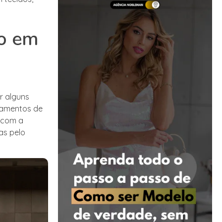
no em
r alguns
ipamentos de
o com a
as pelo