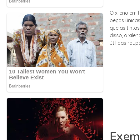
O xileno em f
peças únicas
que as tinta
disso, o xile
útil das roup
Exemp