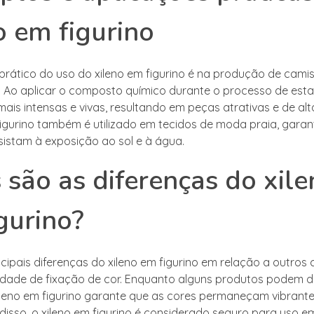
o em figurino
rático do uso do xileno em figurino é na produção de cami
Ao aplicar o composto químico durante o processo de esta
ais intensas e vivas, resultando em peças atrativas e de alt
figurino também é utilizado em tecidos de moda praia, garan
istam à exposição ao sol e à água.
 são as diferenças do xile
gurino?
cipais diferenças do xileno em figurino em relação a outros
idade de fixação de cor. Enquanto alguns produtos podem 
ileno em figurino garante que as cores permaneçam vibrant
disso, o xileno em figurino é considerado seguro para uso em