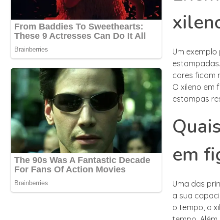
xilen
Um exemplo p
estampadas. 
cores ficam m
O xileno em 
estampas res
Quais
em fi
Uma das prin
a sua capac
o tempo, o x
tempo. Além 