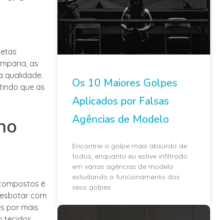
setas
mparia, as
a qualidade.
Os 10 Maiores Golpes
tindo que as
Aplicados por Falsas
Agências de Modelo
no
Encontrei o golpe mais absurdo de
todos, enquanto eu estive infiltrado
em várias agências de modelo
estudando o funcionamento dos
 compostos é
seus golpes
desbotar com
es por mais
 tecidos,