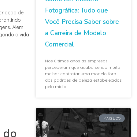
Fotográfica: Tudo que
 criação de
arantindo
Você Precisa Saber sobre
gens. Além
a Carreira de Modelo
ongando a vida
Comercial
Nos últimos anos as empresas
perceberam que acaba sendo muito
melhor contratar uma modelo fora
dos padrões de beleza estabelecidos
pela mídia
MAIS LIDO
s do