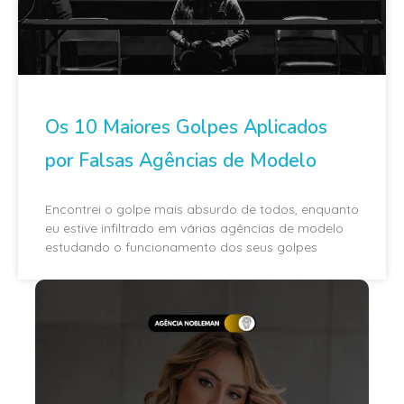
Os 10 Maiores Golpes Aplicados
por Falsas Agências de Modelo
Encontrei o golpe mais absurdo de todos, enquanto
eu estive infiltrado em várias agências de modelo
estudando o funcionamento dos seus golpes