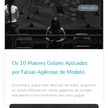
MAIS LIDO
Os 10 Maiores Golpes Aplicados
por Falsas Agências de Modelo
Encontrei o golpe mais absurdo de todos, enquanto
eu estive infiltrado em várias agências de modelo
estudando o funcionamento dos seus golpes