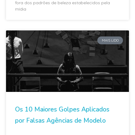
fora dos padrões de beleza estabelecidos pela
mídia
MAIS LIDO
Os 10 Maiores Golpes Aplicados
por Falsas Agências de Modelo