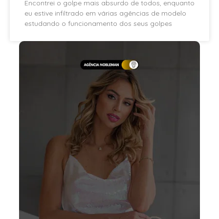
Encontrei o golpe mais absurdo de todos, enquanto
eu estive infiltrado em várias agências de modelo
estudando o funcionamento dos seus golpes