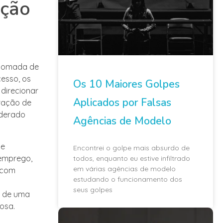
ação
 tomada de
cesso, os
Os 10 Maiores Golpes
 direcionar
Aplicados por Falsas
oração de
iderado
Agências de Modelo
de
Encontrei o golpe mais absurdo de
 emprego,
todos, enquanto eu estive infiltrado
em várias agências de modelo
 com
estudando o funcionamento dos
seus golpes
a de uma
osa.