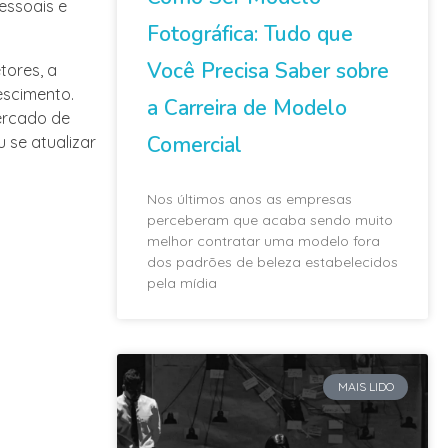
essoais e
Fotográfica: Tudo que
Você Precisa Saber sobre
tores, a
escimento.
a Carreira de Modelo
ercado de
Comercial
 se atualizar
Nos últimos anos as empresas
perceberam que acaba sendo muito
melhor contratar uma modelo fora
dos padrões de beleza estabelecidos
pela mídia
MAIS LIDO