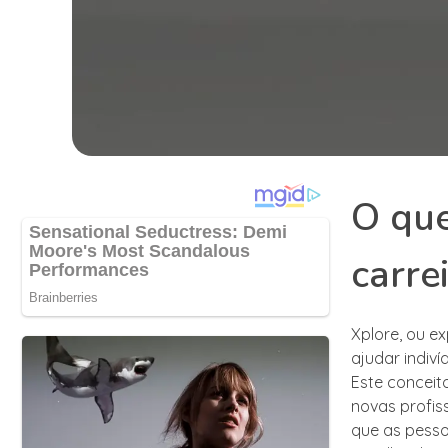
O que
carre
Xplore, ou e
ajudar indiví
Este concei
novas profis
que as pessoa