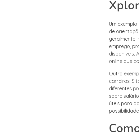
Xplor
Um exemplo 
de orientaçã
geralmente in
emprego, pr
disponíveis.
online que c
Outro exempl
carreiras. S
diferentes p
sobre salári
úteis para a
possibilidade
Como 