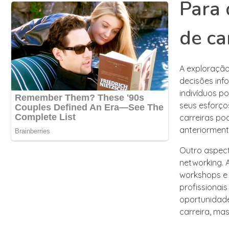
Para 
de ca
A exploração
decisões inf
indivíduos po
seus esforço
carreiras po
anteriorment
Outro aspect
networking. 
workshops e 
profissionai
oportunidade
carreira, ma