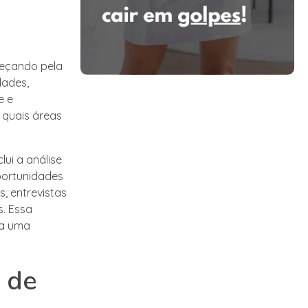
meçando pela
dades,
e e
 quais áreas
ui a análise
oportunidades
, entrevistas
s. Essa
ra uma
 de