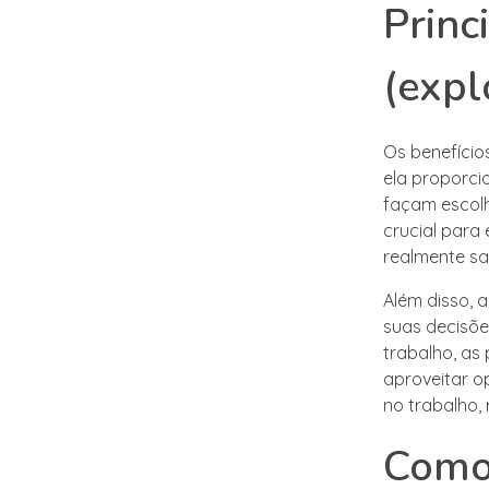
Princ
(expl
Os benefício
ela proporci
façam escolh
crucial para 
realmente sat
Além disso, 
suas decisõe
trabalho, as
aproveitar o
no trabalho, 
Como 