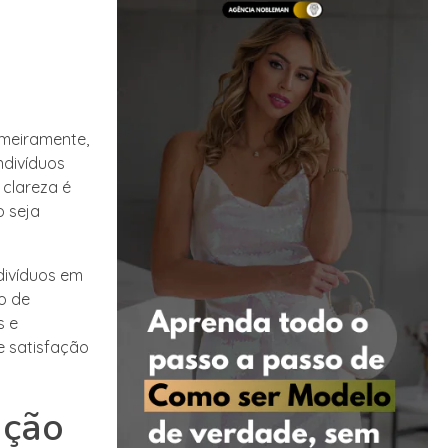
imeiramente,
ndivíduos
 clareza é
o seja
divíduos em
o de
s e
e satisfação
ação