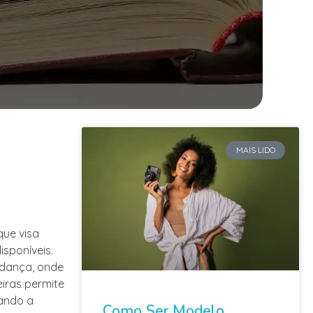
MAIS LIDO
que visa
isponíveis.
udança, onde
iras permite
tando a
Como Ser Modelo