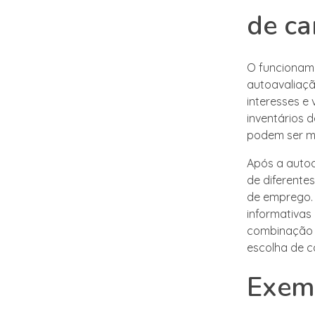
de ca
O funcioname
autoavaliação
interesses e
inventários 
podem ser m
Após a autoa
de diferente
de emprego. 
informativas 
combinação 
escolha de 
Exemp