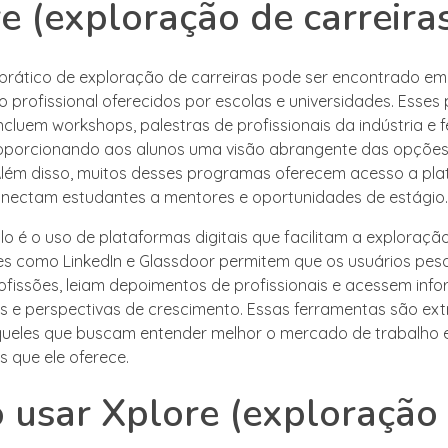
e (exploração de carreira
prático de exploração de carreiras pode ser encontrado e
o profissional oferecidos por escolas e universidades. Esse
cluem workshops, palestras de profissionais da indústria e f
oporcionando aos alunos uma visão abrangente das opções 
 Além disso, muitos desses programas oferecem acesso a pl
onectam estudantes a mentores e oportunidades de estágio.
o é o uso de plataformas digitais que facilitam a exploraçã
ites como LinkedIn e Glassdoor permitem que os usuários pe
rofissões, leiam depoimentos de profissionais e acessem inf
os e perspectivas de crescimento. Essas ferramentas são e
queles que buscam entender melhor o mercado de trabalho 
s que ele oferece.
usar Xplore (exploração