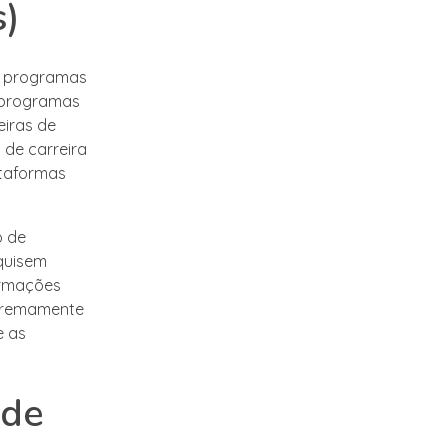
s)
m programas
s programas
eiras de
de carreira
ataformas
o de
squisem
ormações
xtremamente
e as
 de