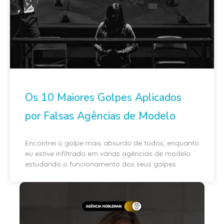
Os 10 Maiores Golpes Aplicados
por Falsas Agências de Modelo
Encontrei o golpe mais absurdo de todos, enquanto
eu estive infiltrado em várias agências de modelo
estudando o funcionamento dos seus golpes