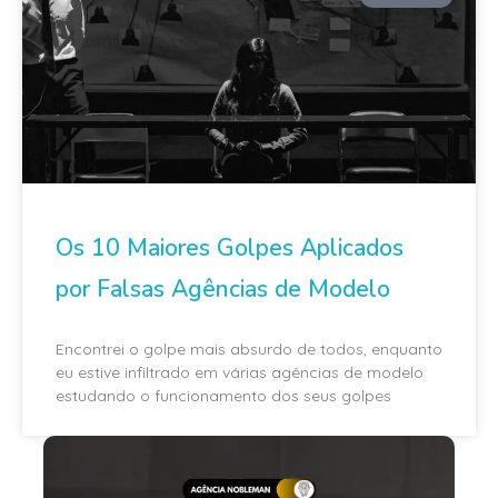
Os 10 Maiores Golpes Aplicados
por Falsas Agências de Modelo
Encontrei o golpe mais absurdo de todos, enquanto
eu estive infiltrado em várias agências de modelo
estudando o funcionamento dos seus golpes