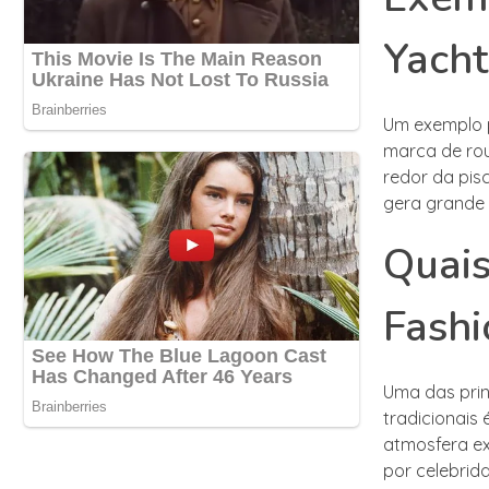
Yacht
Um exemplo 
marca de rou
redor da pis
gera grande 
Quais
Fash
Uma das prin
tradicionais 
atmosfera ex
por celebrid