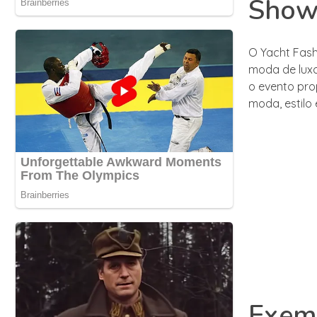
Show
O Yacht Fas
moda de luxo,
o evento pro
moda, estilo
Exemp