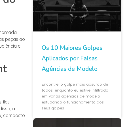
renomada
as peças ao
udiência e
Os 10 Maiores Golpes
Aplicados por Falsas
ht
Agências de Modelo
Encontrei o golpe mais absurdo de
todos, enquanto eu estive infiltrado
em várias agências de modelo
files
estudando o funcionamento dos
seus golpes
disso, a
do, composto