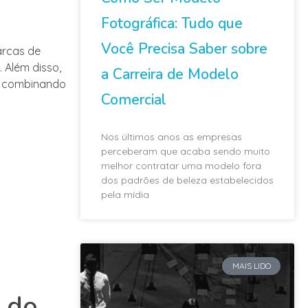
Fotográfica: Tudo que
Você Precisa Saber sobre
arcas de
 Além disso,
a Carreira de Modelo
, combinando
Comercial
Nos últimos anos as empresas
perceberam que acaba sendo muito
melhor contratar uma modelo fora
dos padrões de beleza estabelecidos
pela mídia
MAIS LIDO
s do