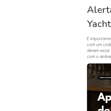
Alert
Yacht
É importante
com um códig
devem estar 
com o ambien