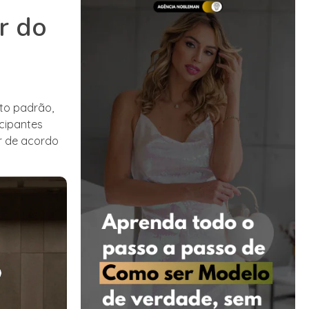
r do
lto padrão,
icipantes
r de acordo