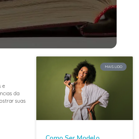
MAIS LIDO
s e
ências da
ostrar suas
Como Ser Modelo