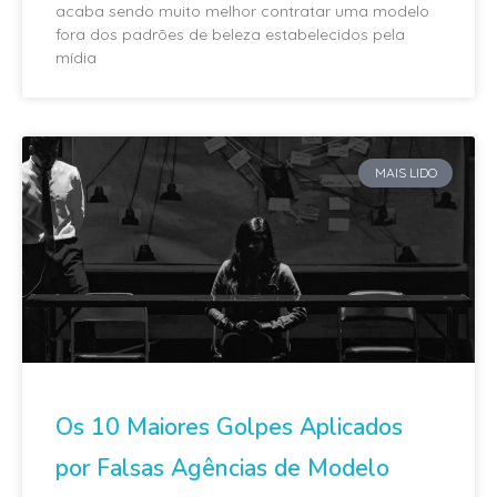
acaba sendo muito melhor contratar uma modelo
fora dos padrões de beleza estabelecidos pela
mídia
MAIS LIDO
Os 10 Maiores Golpes Aplicados
por Falsas Agências de Modelo