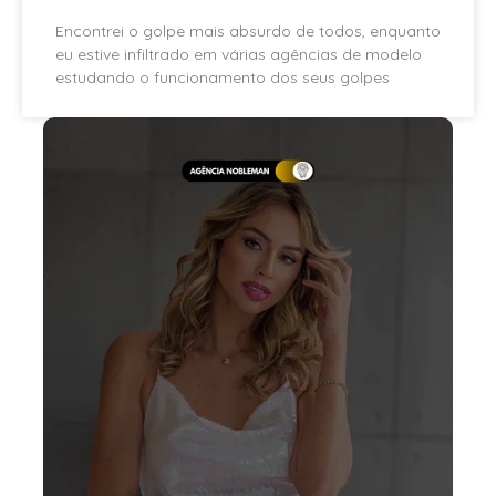
Encontrei o golpe mais absurdo de todos, enquanto
eu estive infiltrado em várias agências de modelo
estudando o funcionamento dos seus golpes