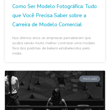
Como Ser Modelo Fotográfica: Tudo
que Você Precisa Saber sobre a
Carreira de Modelo Comercial
Nos últimos anos as empresas perceberam que
acaba sendo muito melhor contratar uma modelo
fora dos padrões de beleza estabelecidos pela
mídia
MAIS LIDO